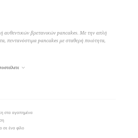
υή αυθεντικών βρετανικών pancakes. Με την απλή
α, πεντανόστιμα pancakes με σταθερή ποιότητα,
ποστείλετε
κη στα αγαπημένα
ση
το σε ένα φίλο