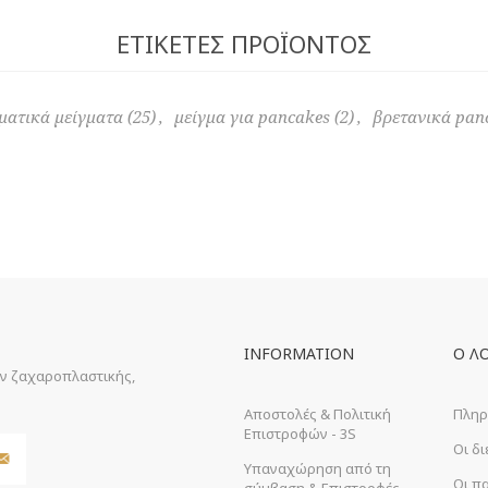
ΕΤΙΚΈΤΕΣ ΠΡΟΪΌΝΤΟΣ
ματικά μείγματα
(25)
,
μείγμα για pancakes
(2)
,
βρετανικά pan
INFORMATION
Ο Λ
ών ζαχαροπλαστικής,
Αποστολές & Πολιτική
Πληρ
Επιστροφών - 3S
Οι δ
Υπαναχώρηση από τη
Οι π