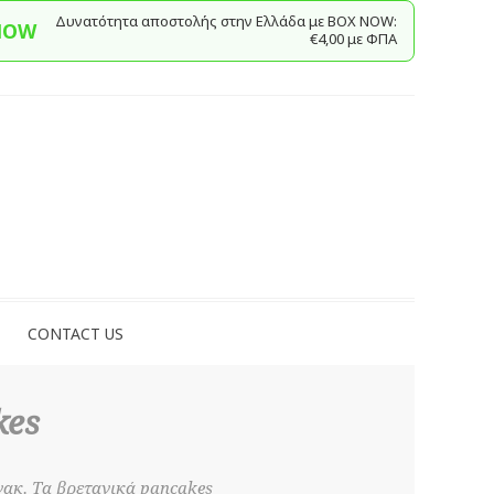
Δυνατότητα αποστολής στην Ελλάδα με BΟΧ ΝOW:
NOW
€4,00 με ΦΠΑ
CONTACT US
kes
νακ. Τα βρετανικά pancakes