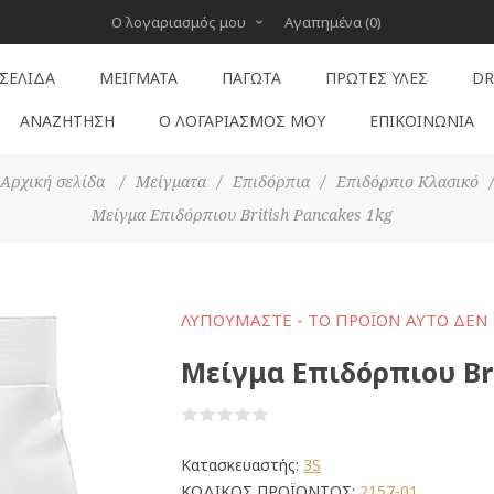
Ο λογαριασμός μου
Αγαπημένα
(0)
 ΣΕΛΊΔΑ
ΜΕΊΓΜΑΤΑ
ΠΑΓΩΤΆ
ΠΡΏΤΕΣ ΎΛΕΣ
DR
ΑΝΑΖΉΤΗΣΗ
Ο ΛΟΓΑΡΙΑΣΜΌΣ ΜΟΥ
ΕΠΙΚΟΙΝΩΝΊΑ
Αρχική σελίδα
/
Μείγματα
/
Επιδόρπια
/
Επιδόρπιο Κλασικό
/
Μείγμα Επιδόρπιου British Pancakes 1kg
ΛΥΠΟΎΜΑΣΤΕ - ΤΟ ΠΡΟΪΌΝ ΑΥΤΌ ΔΕΝ 
Μείγμα Επιδόρπιου Br
Κατασκευαστής:
3S
ΚΩΔΙΚΟΣ ΠΡΟΪΟΝΤΟΣ:
2157-01