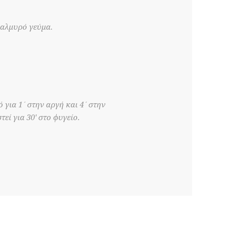
 αλμυρό γεύμα.
ό για 1΄στην αργή και 4΄στην
εί για 30' στο φυγείο.