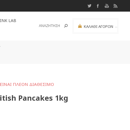
INK LAB
ΚΑΛΆΘΙ ΑΓΟΡΏΝ
(0)
ΜΕΡΙΚΌ ΣΎΝΟΛΟ:
ΕΊΝΑΙ ΠΛΈΟΝ ΔΙΑΘΈΣΙΜΟ
itish Pancakes 1kg