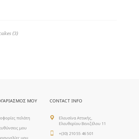
cakes
(3)
ΟΓΑΡΙΑΣΜΌΣ ΜΟΥ
CONTACT INFO
οφορίες πελάτη
Ελευσίνα Αττικής,
Ελευθερίου Βενιζέλου 11
ιευθύνσεις μου
+(30) 210 55 46 501
αραγγελίες μου