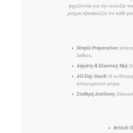
φημίζονται για την ευελιξία το
μείγμα εξασφαλίζει ότι κάθε p
Simple Preparation:
Απαιτε
λάθους.
Αφράτη & Ελαστική Υφή:
Συ
All-Day Snack:
Η ουδέτερη 
απογευματινό γεύμα.
Σταθερή Απόδοση:
Ιδανικό
British Cl