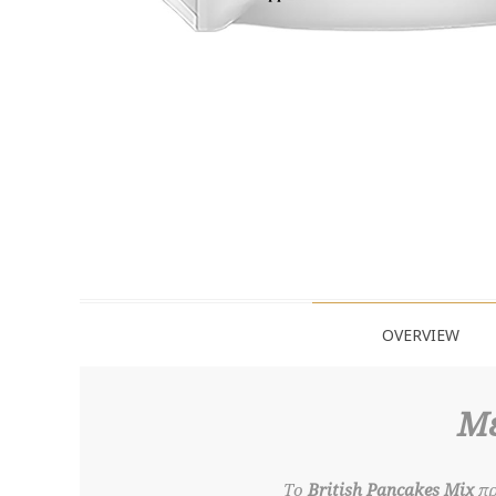
OVERVIEW
Με
Το
British Pancakes Mix
πρ