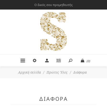
Ο δικός σου προμηθευτής
(0)
Αρχική σελίδα
/
Πρώτες Ύλες
/
Διάφορα
ΔΙΆΦΟΡΑ