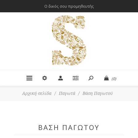
Ο δικός σου προμηθευτής
(0)
Αρχική σελίδα
/
Παγωτά
/
Βάση Παγωτού
ΒΆΣΗ ΠΑΓΩΤΟΎ