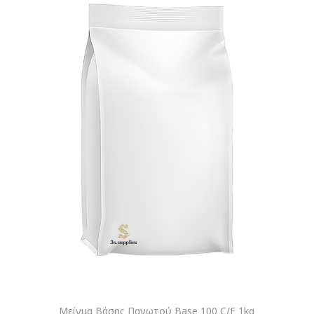
Μείγμα Βάσης Παγωτού Base 100 C/F 1kg