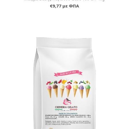
€9,77 με ΦΠΑ