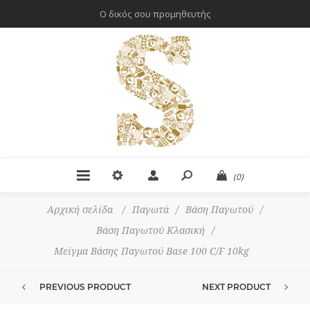
Ο δικός σου προμηθευτής
(0)
Αρχική σελίδα
/
Παγωτά
/
Βάση Παγωτού
/
Βάση Παγωτού Κλασική
/
Μείγμα Βάσης Παγωτού Base 100 C/F 10kg
PREVIOUS PRODUCT
NEXT PRODUCT