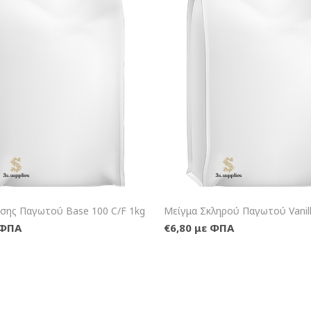
+Καλάθι
+Κ
σης Παγωτού Base 100 C/F 1kg
Μείγμα Σκληρού Παγωτού Vanill
 ΦΠΑ
€6,80 με ΦΠΑ