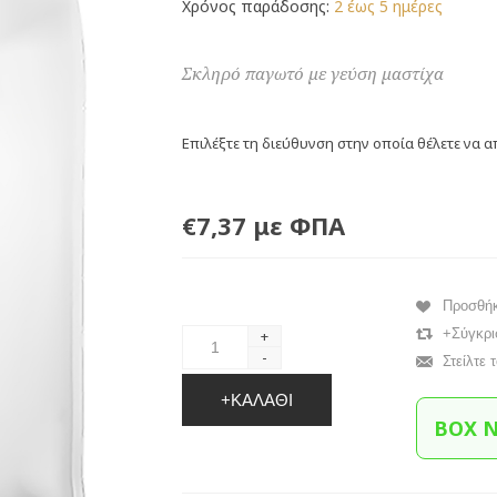
Χρόνος παράδοσης:
2 έως 5 ημέρες
Σκληρό παγωτό με γεύση μαστίχα
Επιλέξτε τη διεύθυνση στην οποία θέλετε να α
€7,37 με ΦΠΑ
Προσθή
+Σύγκρι
+
-
Στείλτε 
+ΚΑΛΆΘΙ
BOX 