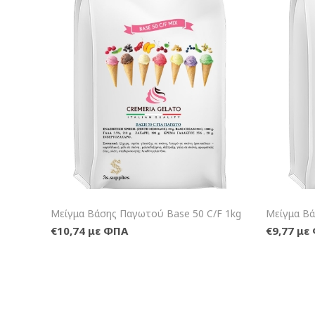
+Καλάθι
Μείγμα Βάσης Παγωτού Base 50 C/F 1kg
Μείγμα Βά
€10,74 με ΦΠΑ
€9,77 με