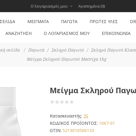
Ο λογαριασμός μου
Αγαπημένα
(0)
 ΣΕΛΊΔΑ
ΜΕΊΓΜΑΤΑ
ΠΑΓΩΤΆ
ΠΡΏΤΕΣ ΎΛΕΣ
DR
ΑΝΑΖΉΤΗΣΗ
Ο ΛΟΓΑΡΙΑΣΜΌΣ ΜΟΥ
ΕΠΙΚΟΙΝΩΝΊΑ
κή σελίδα
/
Παγωτά
/
Σκληρό Παγωτό
/
Σκληρό Παγωτό Κλασ
Μείγμα Σκληρού Παγωτού Μαστίχα 1kg
Μείγμα Σκληρού Παγω
Κατασκευαστής:
3S
ΚΩΔΙΚΟΣ ΠΡΟΪΟΝΤΟΣ:
1067-01
GTIN:
5213010506133