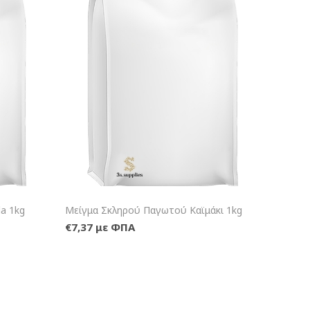
αλάθι
+Καλάθι
a 1kg
Μείγμα Σκληρού Παγωτού Καϊμάκι 1kg
€7,37 με ΦΠΑ