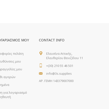
ΟΓΑΡΙΑΣΜΌΣ ΜΟΥ
CONTACT INFO
οφορίες πελάτη
Ελευσίνα Αττικής,
Ελευθερίου Βενιζέλου 11
ιευθύνσεις μου
+(30) 210 55 46 501
αραγγελίες μου
info@3s.supplies
θι αγορών
ΑΡ. ΓΕΜΗ 143379007000
ημένα
ση για λογαριασμό
ηθευτή