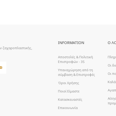
INFORMATION
Ο Λ
ών ζαχαροπλαστικής,
Αποστολές & Πολιτική
Πληρ
Επιστροφών - 3S
Οι δ
Υπαναχώρηση από τη
Οι π
σύμβαση & Επιστροφές
Καλά
Όροι Χρήσης
Αγαπ
Ποιοί Είμαστε
Αίτη
Κατασκευαστές
προμ
Επικοινωνία