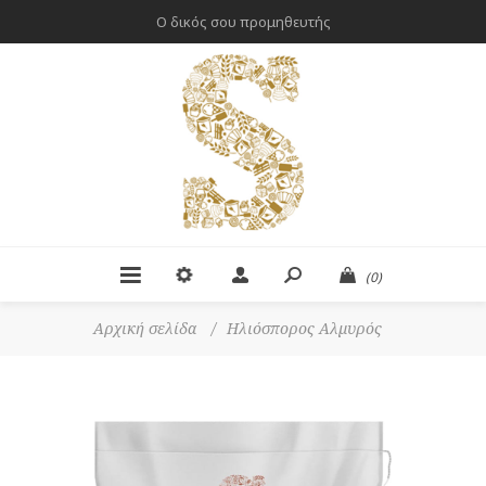
Ο δικός σου προμηθευτής
(0)
Αρχική σελίδα
/
Ηλιόσπορος Αλμυρός