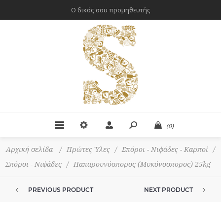
Ο δικός σου προμηθευτής
(0)
Αρχική σελίδα
/
Πρώτες Ύλες
/
Σπόροι - Νιφάδες - Καρποί
/
Σπόροι - Νιφάδες
/
Παπαρουνόσπορος (Μυκόνοσπορος) 25kg
PREVIOUS PRODUCT
NEXT PRODUCT