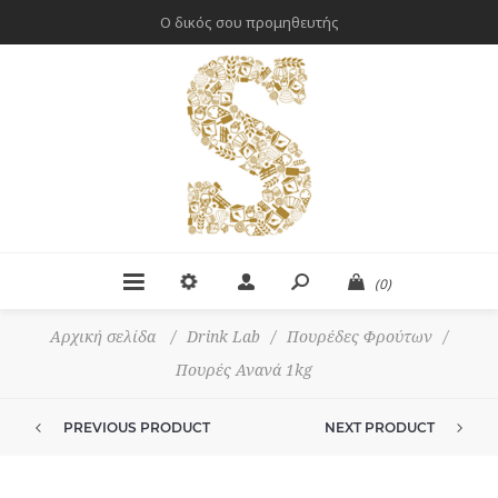
Ο δικός σου προμηθευτής
(0)
Αρχική σελίδα
/
Drink Lab
/
Πουρέδες Φρούτων
/
Πουρές Ανανά 1kg
PREVIOUS PRODUCT
NEXT PRODUCT