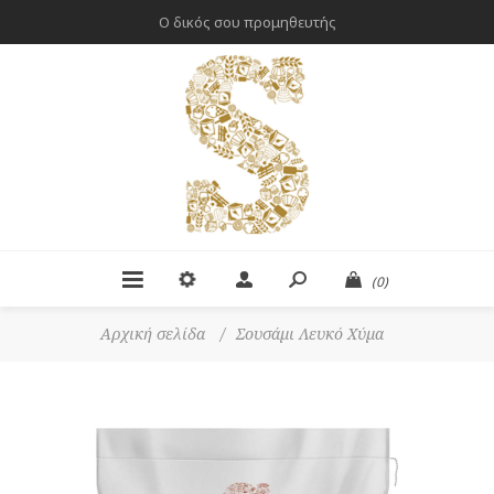
Ο δικός σου προμηθευτής
(0)
Αρχική σελίδα
/
Σουσάμι Λευκό Χύμα