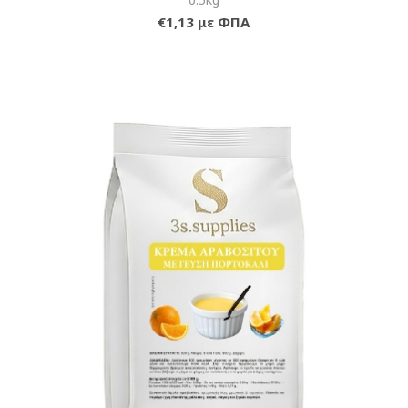
€1,13 με ΦΠΑ