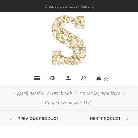
Ο δικός σου προμηθευτής
(0)
Αρχική σελίδα
/
Drink Lab
/
Πουρέδες Φρούτων
/
Πουρές Φράουλας 1kg
PREVIOUS PRODUCT
NEXT PRODUCT