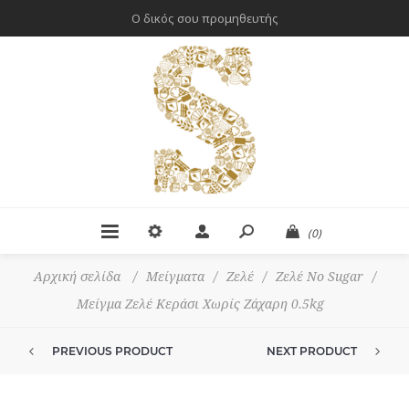
Ο δικός σου προμηθευτής
(0)
Αρχική σελίδα
/
Μείγματα
/
Ζελέ
/
Ζελέ No Sugar
/
Μείγμα Ζελέ Κεράσι Χωρίς Ζάχαρη 0.5kg
PREVIOUS PRODUCT
NEXT PRODUCT