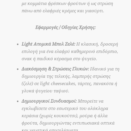
με κομμάτια φρέσκων φρούτων ή ως στρώση
πάνω από ελαφριές κρέμες και γιαούρτι.
Εφαρμογές / Οδηγίες Χρήσης:
Light Ατομικά Μπολ Ζελέ:
Η κλασική, δροσερή
επιλογή για ένα ελαφρύ καθημερινό επιδόρπιο,
σνακ ή παιδικό κέρασμα στο ψυγείο.
Διακόσμηση & Στρώσεις Γλυκών:
Ιδανικό για τη
δημιουργία της τελικής, λαμπερής στρώσης
(ζελέ) σε light cheesecakes, τάρτες, πανακότα ή
γλυκά ψυγείου ταψιού.
Δημιουργικοί Συνδυασμοί:
Μπορείτε να
εγκλωβίσετε στο εσωτερικό του ολόκληρα
κεράσια (χωρίς κουκούτσι), μούρα ή άλλα
φρούτα, δημιουργώντας εντυπωσιακά οπτικά
και γευστικά αποτελέσματα.