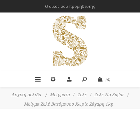
Ο δικός σου προμηθευτής
(0)
Αρχική σελίδα
/
Μείγματα
/
Ζελέ
/
Ζελέ No Sugar
/
Μείγμα Ζελέ Βατόμουρο Χωρίς Ζάχαρη 1kg