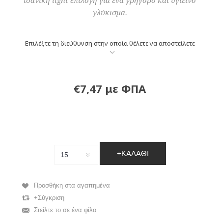
ιδανική light επιλογή για ένα γρήγορο και υγιεινό
γλύκισμα.
Επιλέξτε τη διεύθυνση στην οποία θέλετε να αποστείλετε
€7,47 με ΦΠΑ
+ΚΑΛΆΘΙ
Προσθήκη στα αγαπημένα
+Σύγκριση
Στείλτε το σε ένα φίλο