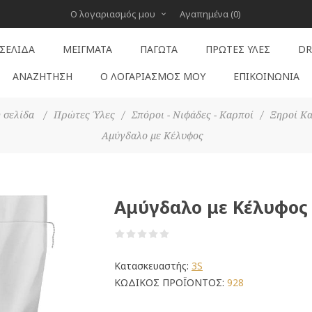
Ο λογαριασμός μου
Αγαπημένα
(0)
 ΣΕΛΊΔΑ
ΜΕΊΓΜΑΤΑ
ΠΑΓΩΤΆ
ΠΡΏΤΕΣ ΎΛΕΣ
DR
ΑΝΑΖΉΤΗΣΗ
Ο ΛΟΓΑΡΙΑΣΜΌΣ ΜΟΥ
ΕΠΙΚΟΙΝΩΝΊΑ
 σελίδα
/
Πρώτες Ύλες
/
Σπόροι - Νιφάδες - Καρποί
/
Ξηροί Κ
Αμύγδαλο με Κέλυφος
Αμύγδαλο με Κέλυφος
Κατασκευαστής:
3S
ΚΩΔΙΚΟΣ ΠΡΟΪΟΝΤΟΣ:
928