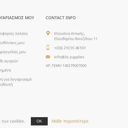
ΟΓΑΡΙΑΣΜΌΣ ΜΟΥ
CONTACT INFO
οφορίες πελάτη
Ελευσίνα Αττικής,
Ελευθερίου Βενιζέλου 11
ιευθύνσεις μου
+(30) 210 55 46 501
αραγγελίες μου
info@3s.supplies
θι αγορών
ΑΡ. ΓΕΜΗ 143379007000
ημένα
ση για λογαριασμό
ηθευτή
Μάθε περισσότερα
 των cookies.
ΟΚ