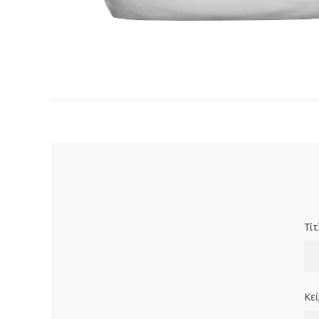
Τίτ
Κε