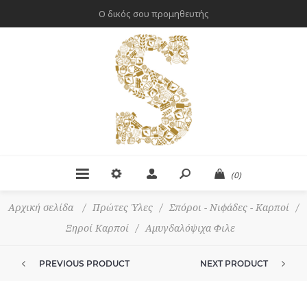
Ο δικός σου προμηθευτής
(0)
Αρχική σελίδα
/
Πρώτες Ύλες
/
Σπόροι - Νιφάδες - Καρποί
/
Ξηροί Καρποί
/
Αμυγδαλόψιχα Φιλε
PREVIOUS PRODUCT
NEXT PRODUCT