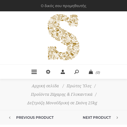
Ο δικός σου προμηθευτής
(0)
Αρχική σελίδα
/
Πρώτες Ύλες
/
Προϊόντα Ζάχαρης & Γλυκαντικά
/
Δεξτρόζη Μονοϋδρική σε Σκόνη 25kg
PREVIOUS PRODUCT
NEXT PRODUCT