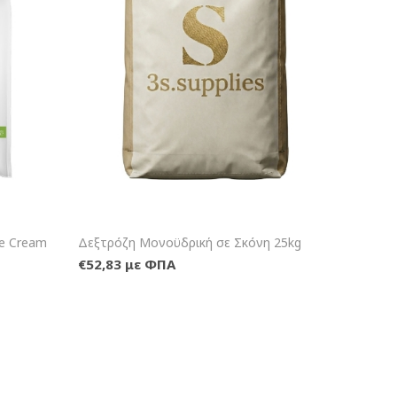
λάθι
+Καλάθι
e Cream
Δεξτρόζη Μονοϋδρική σε Σκόνη 25kg
€52,83 με ΦΠΑ