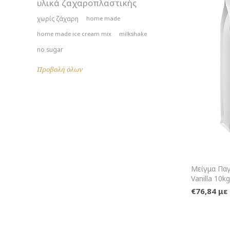
υλικά ζαχαροπλαστικής
χωρίς ζάχαρη
home made
home made ice cream mix
milkshake
no sugar
Προβολή όλων
Μείγμα Πα
Vanilla 10kg
€76,84 μ