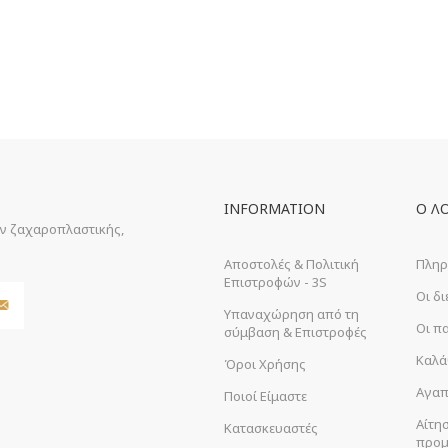
INFORMATION
Ο Λ
ών ζαχαροπλαστικής,
Αποστολές & Πολιτική
Πληρ
Επιστροφών - 3S
Οι δ
Υπαναχώρηση από τη
Οι π
σύμβαση & Επιστροφές
Καλά
Όροι Χρήσης
Αγαπ
Ποιοί Είμαστε
Αίτη
Κατασκευαστές
προμ