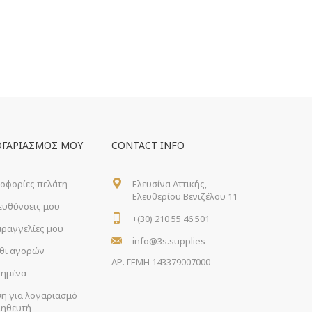
ΟΓΑΡΙΑΣΜΌΣ ΜΟΥ
CONTACT INFO
οφορίες πελάτη
Ελευσίνα Αττικής,
Ελευθερίου Βενιζέλου 11
ιευθύνσεις μου
+(30) 210 55 46 501
αραγγελίες μου
info@3s.supplies
θι αγορών
ΑΡ. ΓΕΜΗ 143379007000
ημένα
ση για λογαριασμό
ηθευτή