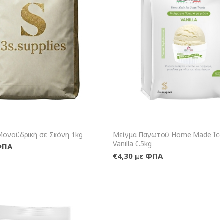
+Καλάθι
+Κα
Μονοϋδρική σε Σκόνη 1kg
Μείγμα Παγωτού Home Made Ic
Vanilla 0.5kg
ΦΠΑ
€4,30 με ΦΠΑ