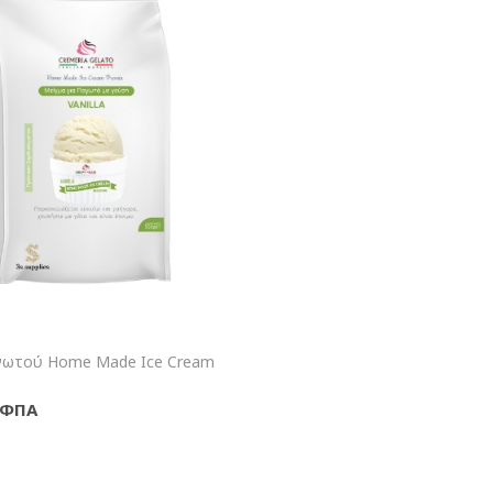
+Καλάθι
γωτού Home Made Ice Cream
ε ΦΠΑ