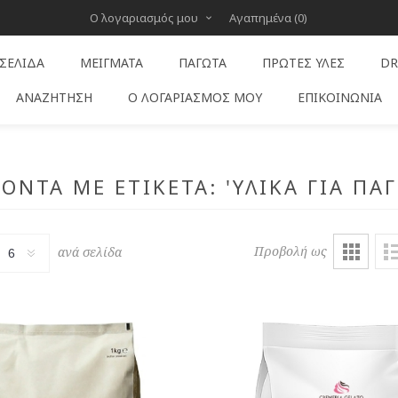
Ο λογαριασμός μου
Αγαπημένα
(0)
 ΣΕΛΊΔΑ
ΜΕΊΓΜΑΤΑ
ΠΑΓΩΤΆ
ΠΡΏΤΕΣ ΎΛΕΣ
DR
ΑΝΑΖΉΤΗΣΗ
Ο ΛΟΓΑΡΙΑΣΜΌΣ ΜΟΥ
ΕΠΙΚΟΙΝΩΝΊΑ
ΌΝΤΑ ΜΕ ΕΤΙΚΈΤΑ: 'ΥΛΙΚΆ ΓΙΑ ΠΑ
Προβολή ως
ανά σελίδα