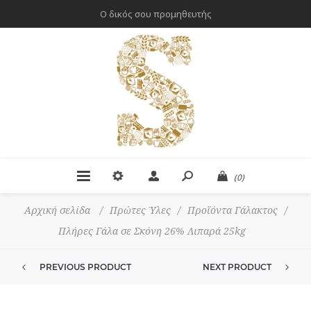
Ο δικός σου προμηθευτής
(0)
Αρχική σελίδα
/
Πρώτες Ύλες
/
Προϊόντα Γάλακτος
/
Πλήρες Γάλα σε Σκόνη 26% Λιπαρά 25kg
PREVIOUS PRODUCT
NEXT PRODUCT