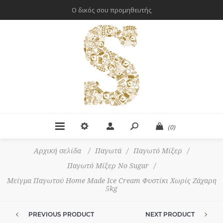
Ο δικός σου προμηθευτής
(0)
Αρχική σελίδα
/
Παγωτά
/
Παγωτό Μίξερ
/
Παγωτό Μίξερ No Sugar
/
Μείγμα Παγωτού Home Made Ice Cream Φυστίκι Χωρίς Ζάχαρη
5kg
PREVIOUS PRODUCT
NEXT PRODUCT