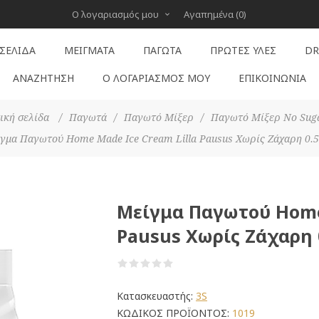
Ο λογαριασμός μου
Αγαπημένα
(0)
 ΣΕΛΊΔΑ
ΜΕΊΓΜΑΤΑ
ΠΑΓΩΤΆ
ΠΡΏΤΕΣ ΎΛΕΣ
DR
ΑΝΑΖΉΤΗΣΗ
Ο ΛΟΓΑΡΙΑΣΜΌΣ ΜΟΥ
ΕΠΙΚΟΙΝΩΝΊΑ
ική σελίδα
/
Παγωτά
/
Παγωτό Μίξερ
/
Παγωτό Μίξερ No Sug
γμα Παγωτού Home Made Ice Cream Lilla Pausus Χωρίς Ζάχαρη 0.
Μείγμα Παγωτού Home 
Pausus Χωρίς Ζάχαρη 
Κατασκευαστής:
3S
ΚΩΔΙΚΟΣ ΠΡΟΪΟΝΤΟΣ:
1019