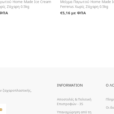
+Καλάθι
+Κ
αγωτού Home Made Ice Cream
Μείγμα Παγωτού Home Made I
ρίς Ζάχαρη 0.5kg
Ferrerus Χωρίς Ζάχαρη 0.5kg
 ΦΠΑ
€5,16 με ΦΠΑ
INFORMATION
Ο Λ
ών ζαχαροπλαστικής,
Αποστολές & Πολιτική
Πληρ
Επιστροφών - 3S
Οι δ
Υπαναχώρηση από τη