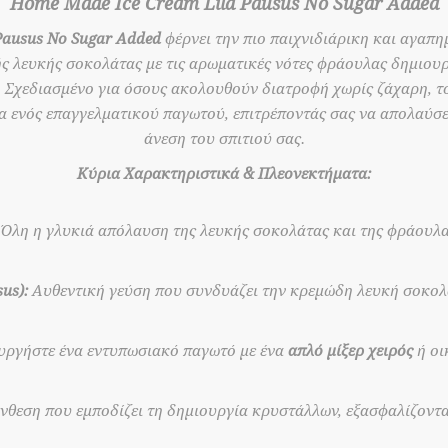
Home Made Ice Cream Lila Pausus No Sugar Added
Pausus No Sugar Added
φέρνει την πιο παιχνιδιάρικη και αγαπη
ς λευκής σοκολάτας με τις αρωματικές νότες φράουλας δημιου
 Σχεδιασμένο για όσους ακολουθούν διατροφή χωρίς ζάχαρη, το
α ενός επαγγελματικού παγωτού, επιτρέποντάς σας να απολαύσε
άνεση του σπιτιού σας.
Κύρια Χαρακτηριστικά & Πλεονεκτήματα:
Όλη η γλυκιά απόλαυση της λευκής σοκολάτας και της φράουλας
us):
Αυθεντική γεύση που συνδυάζει την κρεμώδη λευκή σοκολά
ργήστε ένα εντυπωσιακό παγωτό με ένα
απλό μίξερ χειρός
ή οι
νθεση που εμποδίζει τη δημιουργία κρυστάλλων, εξασφαλίζοντα