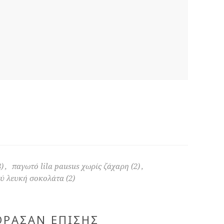
8)
,
παγωτό lila pausus χωρίς ζάχαρη
(2)
,
ύ λευκή σοκολάτα
(2)
ΌΡΑΣΑΝ ΕΠΊΣΗΣ