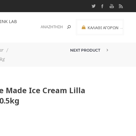
INK LAB
ΚΑΛΆΘΙ ΑΓΟΡΏΝ
(0)
ΜΕΡΙΚΌ ΣΎΝΟΛΟ:
ar
/
NEXT PRODUCT
ΜΕΊΓΜΑ ΠΑΓΩΤΟΎ HOME MADE IC...
5kg
Made Ice Cream Lilla
0.5kg