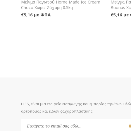
+Καλάθι
Μείγμα Παγωτού Home Made Ice Cream
Μείγμα Π
Choco Χωρίς Ζάχαρη 0.5kg
Buonus Χω
€5,16 με ΦΠΑ
€5,16 με
Η 3S, είναι μια εταιρεία εισαγωγής και εμπορίας πρώτων υλ
αρτοποιίας και ειδών ζαχαροπλαστικής.