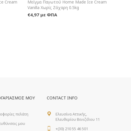
αλάθι
+Καλάθι
ce Cream
Μείγμα Παγωτού Home Made Ice Cream
Vanilla Χωρίς Ζάχαρη 0.5kg
€4,97 με ΦΠΑ
ΟΓΑΡΙΑΣΜΌΣ ΜΟΥ
CONTACT INFO
οφορίες πελάτη
Ελευσίνα Αττικής,
Ελευθερίου Βενιζέλου 11
ιευθύνσεις μου
+(30) 210 55 46 501