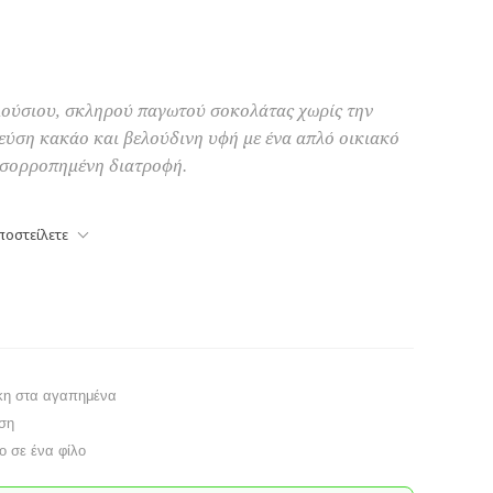
πλούσιου, σκληρού παγωτού σοκολάτας χωρίς την
εύση κακάο και βελούδινη υφή με ένα απλό οικιακό
 ισορροπημένη διατροφή.
ποστείλετε
κη στα αγαπημένα
ση
το σε ένα φίλο