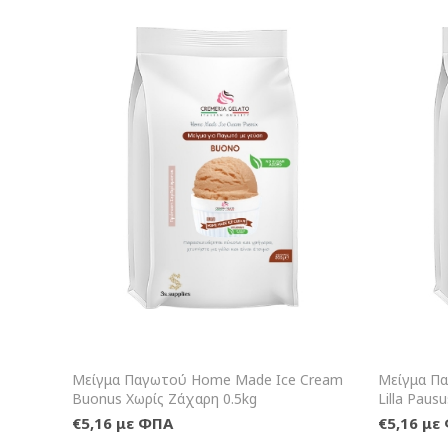
+Καλάθι
Μείγμα Παγωτού Home Made Ice Cream
Μείγμα Π
Buonus Χωρίς Ζάχαρη 0.5kg
Lilla Paus
€5,16 με ΦΠΑ
€5,16 με