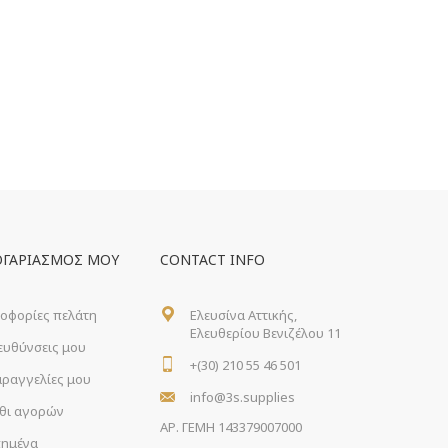
ΟΓΑΡΙΑΣΜΌΣ ΜΟΥ
CONTACT INFO
οφορίες πελάτη
Ελευσίνα Αττικής,
Ελευθερίου Βενιζέλου 11
ιευθύνσεις μου
+(30) 210 55 46 501
αραγγελίες μου
info@3s.supplies
θι αγορών
ΑΡ. ΓΕΜΗ 143379007000
ημένα