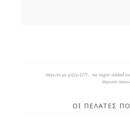
παγωτό με μίξερ
(27)
,
no sugar added ic
παγωτό σοκολ
ΟΙ ΠΕΛΆΤΕΣ Π