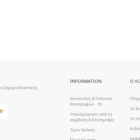
INFORMATION
Ο Λ
ών ζαχαροπλαστικής,
Αποστολές & Πολιτική
Πληρ
Επιστροφών - 3S
Οι δ
Υπαναχώρηση από τη
Οι π
σύμβαση & Επιστροφές
Καλά
Όροι Χρήσης
Αγαπ
Ποιοί Είμαστε