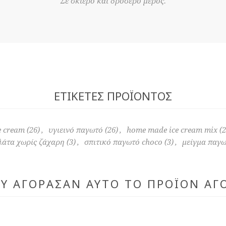
Σε σκιερό και δροσερό μέρος.
ΕΤΙΚΈΤΕΣ ΠΡΟΪΌΝΤΟΣ
e cream
(26)
,
υγιεινό παγωτό
(26)
,
home made ice cream mix
(2
άτα χωρίς ζάχαρη
(3)
,
σπιτικό παγωτό choco
(3)
,
μείγμα παγ
ΟΥ ΑΓΌΡΑΣΑΝ ΑΥΤΌ ΤΟ ΠΡΟΪΌΝ ΑΓ