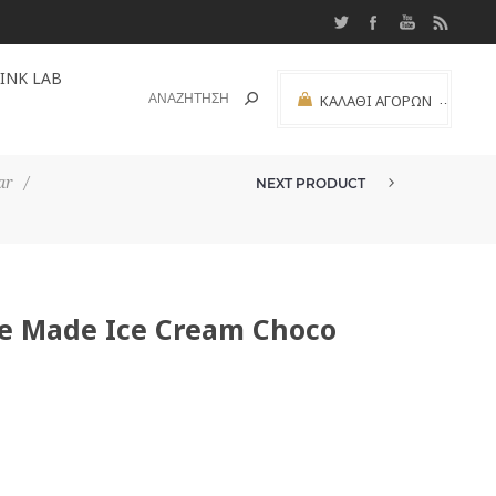
INK LAB
ΚΑΛΆΘΙ ΑΓΟΡΏΝ
(0)
ΜΕΡΙΚΌ ΣΎΝΟΛΟ:
ar
/
NEXT PRODUCT
ΜΕΊΓΜΑ ΠΑΓΩΤΟΎ HOME MADE IC...
 Made Ice Cream Choco