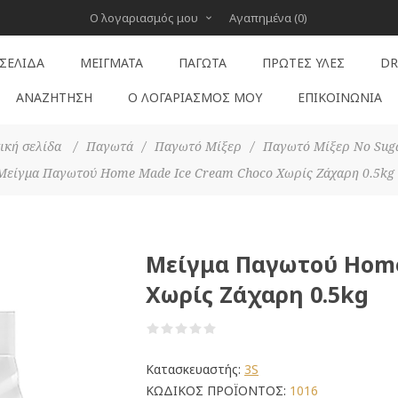
Ο λογαριασμός μου
Αγαπημένα
(0)
 ΣΕΛΊΔΑ
ΜΕΊΓΜΑΤΑ
ΠΑΓΩΤΆ
ΠΡΏΤΕΣ ΎΛΕΣ
DR
ΑΝΑΖΉΤΗΣΗ
Ο ΛΟΓΑΡΙΑΣΜΌΣ ΜΟΥ
ΕΠΙΚΟΙΝΩΝΊΑ
ική σελίδα
/
Παγωτά
/
Παγωτό Μίξερ
/
Παγωτό Μίξερ No Sug
Μείγμα Παγωτού Home Made Ice Cream Choco Χωρίς Ζάχαρη 0.5kg
Μείγμα Παγωτού Home
Χωρίς Ζάχαρη 0.5kg
Κατασκευαστής:
3S
ΚΩΔΙΚΟΣ ΠΡΟΪΟΝΤΟΣ:
1016