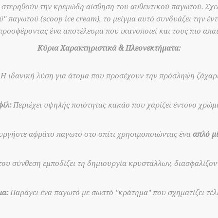
 στερηθούν την κρεμώδη αίσθηση του αυθεντικού παγωτού. Σχε
" παγωτού (scoop ice cream), το μείγμα αυτό συνδυάζει την έν
ροσφέροντας ένα αποτέλεσμα που ικανοποιεί και τους πιο απα
Κύρια Χαρακτηριστικά & Πλεονεκτήματα:
Η ιδανική λύση για άτομα που προσέχουν την πρόσληψη ζάχαρ
ίλ:
Περιέχει υψηλής ποιότητας κακάο που χαρίζει έντονο χρώμα
ργήστε αφράτο παγωτό στο σπίτι χρησιμοποιώντας ένα
απλό μί
του σύνθεση εμποδίζει τη δημιουργία κρυστάλλων, διασφαλίζοντ
μα:
Παράγει ένα παγωτό με σωστό "κράτημα" που σχηματίζει τέλε