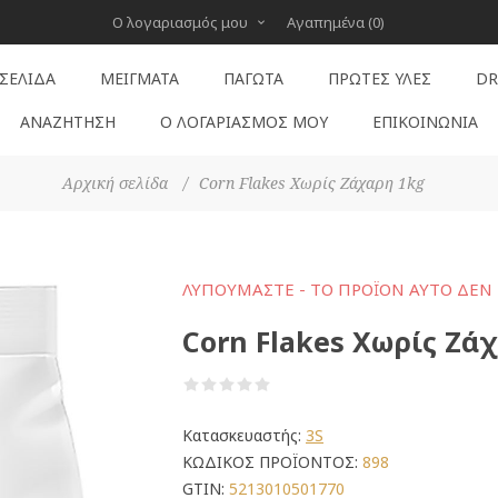
Ο λογαριασμός μου
Αγαπημένα
(0)
 ΣΕΛΊΔΑ
ΜΕΊΓΜΑΤΑ
ΠΑΓΩΤΆ
ΠΡΏΤΕΣ ΎΛΕΣ
DR
ΑΝΑΖΉΤΗΣΗ
Ο ΛΟΓΑΡΙΑΣΜΌΣ ΜΟΥ
ΕΠΙΚΟΙΝΩΝΊΑ
Αρχική σελίδα
/
Corn Flakes Χωρίς Ζάχαρη 1kg
ΛΥΠΟΎΜΑΣΤΕ - ΤΟ ΠΡΟΪΌΝ ΑΥΤΌ ΔΕΝ 
Corn Flakes Χωρίς Ζά
Κατασκευαστής:
3S
ΚΩΔΙΚΟΣ ΠΡΟΪΟΝΤΟΣ:
898
GTIN:
5213010501770