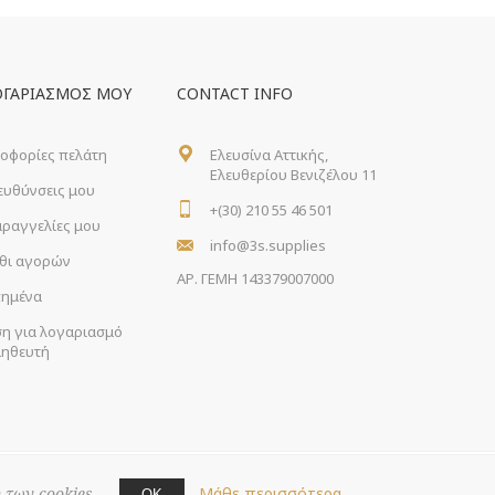
ΟΓΑΡΙΑΣΜΌΣ ΜΟΥ
CONTACT INFO
οφορίες πελάτη
Ελευσίνα Αττικής,
Ελευθερίου Βενιζέλου 11
ιευθύνσεις μου
+(30) 210 55 46 501
αραγγελίες μου
info@3s.supplies
θι αγορών
ΑΡ. ΓΕΜΗ 143379007000
ημένα
ση για λογαριασμό
ηθευτή
Μάθε περισσότερα
 των cookies.
ΟΚ