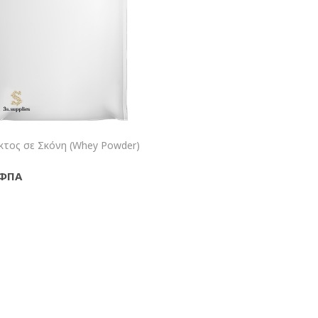
+Καλάθι
κτος σε Σκόνη (Whey Powder)
 ΦΠΑ