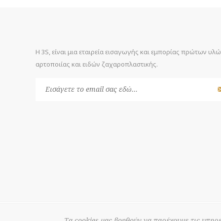
Η 3S, είναι μια εταιρεία εισαγωγής και εμπορίας πρώτων υλ
αρτοποιίας και ειδών ζαχαροπλαστικής.
© 2026 3S
Powered by
nopCommerce
Τα cookies μας βοηθούν να παρέχουμε τις υπηρε