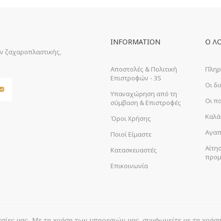
INFORMATION
Ο Λ
ών ζαχαροπλαστικής,
Αποστολές & Πολιτική
Πληρ
Επιστροφών - 3S
Οι δ
Υπαναχώρηση από τη
Οι π
σύμβαση & Επιστροφές
Καλά
Όροι Χρήσης
Αγαπ
Ποιοί Είμαστε
Αίτη
Κατασκευαστές
προμ
Επικοινωνία
σίες μας. Με τη χρήση των υπηρεσιών μας, συμφωνείτε με τη χρήση