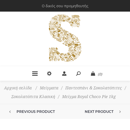
Ο δικός σου προμηθευτής
(0)
Αρχική σελίδα
/
Μείγματα
/
Παντεσπάνι & Σοκολατόπιτες
/
Σοκολατόπιτα Κλασική
/
Μείγμα Royal Choco Pie 1kg
PREVIOUS PRODUCT
NEXT PRODUCT