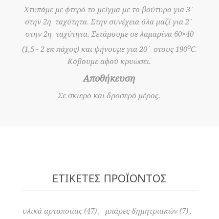
Χτυπάμε με φτερό το μείγμα με το βούτυρο για 3΄
στην 2η ταχύτητα. Στην συνέχεια όλα μαζί για 2΄
στην 2η ταχύτητα. Σετάρουμε σε λαμαρίνα 60×40
ο
(1,5 - 2 εκ πάχος) και ψήνουμε για 20΄ στους 190
C.
Κόβουμε αφού κρυώσει.
Αποθήκευση
Σε σκιερό και δροσερό μέρος.
ΕΤΙΚΈΤΕΣ ΠΡΟΪΌΝΤΟΣ
υλικά αρτοποιίας
(47)
,
μπάρες δημητριακών
(7)
,