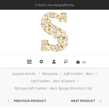
Ο δικός σου προμηθευτής
(0)
Αρχική σελίδα
/
Μείγματα
/
Soft Cookies - Bars
/
Soft Cookies - Bars Κλασικό
/
Μείγμα Soft Cookies - Bars Βρώμη Κανέλα 0.5kg
PREVIOUS PRODUCT
NEXT PRODUCT