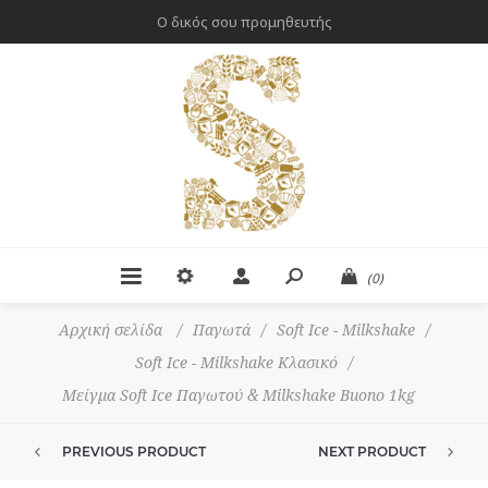
Ο δικός σου προμηθευτής
(0)
Αρχική σελίδα
/
Παγωτά
/
Soft Ice - Milkshake
/
Soft Ice - Milkshake Κλασικό
/
Μείγμα Soft Ice Παγωτού & Milkshake Buono 1kg
PREVIOUS PRODUCT
NEXT PRODUCT