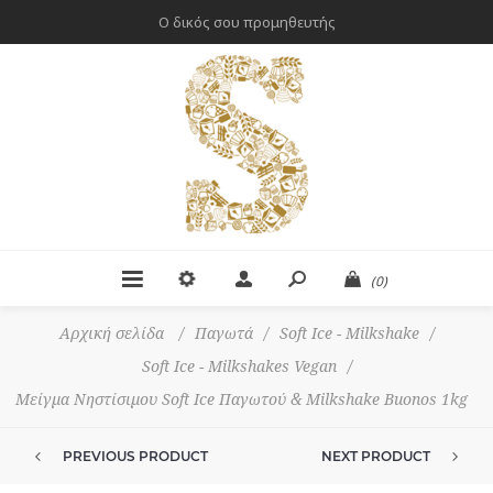
Ο δικός σου προμηθευτής
(0)
Αρχική σελίδα
/
Παγωτά
/
Soft Ice - Milkshake
/
Soft Ice - Milkshakes Vegan
/
Μείγμα Νηστίσιμου Soft Ice Παγωτού & Milkshake Buonos 1kg
PREVIOUS PRODUCT
NEXT PRODUCT