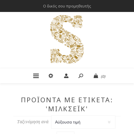
Ο δικός σου προμηθευτής
(0)
ΠΡΟΪΌΝΤΑ ΜΕ ΕΤΙΚΈΤΑ:
'ΜΙΛΚΣΈΙΚ'
Ταξινόμηση ανά