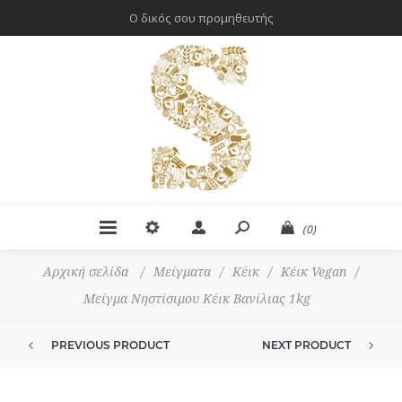
Ο δικός σου προμηθευτής
(0)
Αρχική σελίδα
/
Μείγματα
/
Κέικ
/
Κέικ Vegan
/
Μείγμα Νηστίσιμου Κέικ Βανίλιας 1kg
PREVIOUS PRODUCT
NEXT PRODUCT