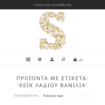
Ο δικός σου προμηθευτής
(0)
ΠΡΟΪΌΝΤΑ ΜΕ ΕΤΙΚΈΤΑ:
'ΚΈΙΚ ΛΑΔΙΟΎ ΒΑΝΊΛΙΑ'
Ταξινόμηση ανά