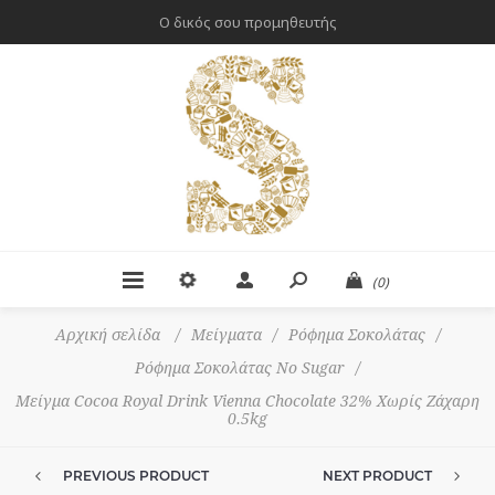
Ο δικός σου προμηθευτής
(0)
Αρχική σελίδα
/
Μείγματα
/
Ρόφημα Σοκολάτας
/
Ρόφημα Σοκολάτας No Sugar
/
Μείγμα Cocoa Royal Drink Vienna Chocolate 32% Χωρίς Ζάχαρη
0.5kg
PREVIOUS PRODUCT
NEXT PRODUCT