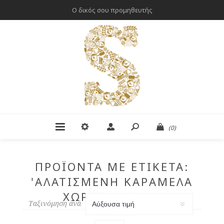
Ο δικός σου προμηθευτής
(0)
ΠΡΟΪΌΝΤΑ ΜΕ ΕΤΙΚΈΤΑ:
'ΑΛΑΤΙΣΜΈΝΗ ΚΑΡΑΜΈΛΑ
ΧΩΡΊΣ ΖΆΧΑΡΗ'
Ταξινόμηση ανά