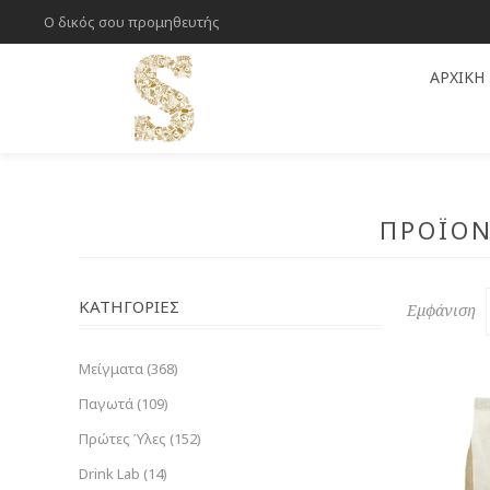
Ο δικός σου προμηθευτής
ΑΡΧΙΚΉ
ΠΡΟΪΌΝ
ΚΑΤΗΓΟΡΊΕΣ
Εμφάνιση
Μείγματα (368)
Παγωτά (109)
Πρώτες Ύλες (152)
Drink Lab (14)