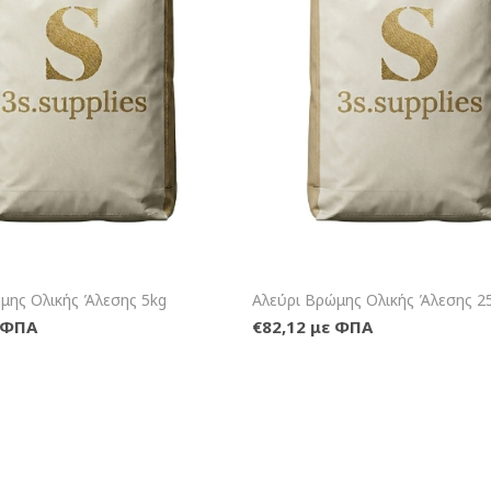
+Καλάθι
+Κα
μης Ολικής Άλεσης 5kg
Αλεύρι Βρώμης Ολικής Άλεσης 2
ε ΦΠΑ
€82,12 με ΦΠΑ