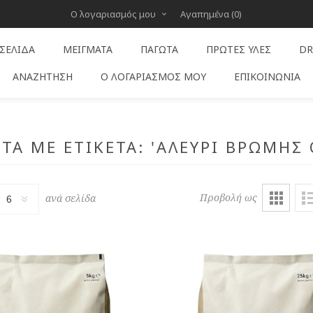
Ο λογαριασμός μου
Αγαπημένα
(0)
 ΣΕΛΊΔΑ
ΜΕΊΓΜΑΤΑ
ΠΑΓΩΤΆ
ΠΡΏΤΕΣ ΎΛΕΣ
DR
ΑΝΑΖΉΤΗΣΗ
Ο ΛΟΓΑΡΙΑΣΜΌΣ ΜΟΥ
ΕΠΙΚΟΙΝΩΝΊΑ
ΤΑ ΜΕ ΕΤΙΚΈΤΑ: 'ΑΛΕΎΡΙ ΒΡΏΜΗΣ 
Προβολή ως
ανά σελίδα