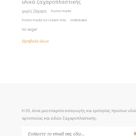
υλικά ζαχαροπλαστικής
χωρίς ζάχαρη
home made
home made ice cream mix
milkshake
no sugar
Προβολή όλων
Η 3S, είναι μια εταιρεία εισαγωγής και εμπορίας πρώτων υλ
αρτοποιίας και ειδών ζαχαροπλαστικής.