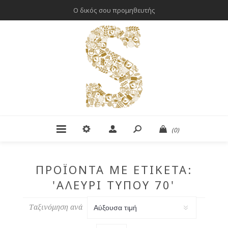
Ο δικός σου προμηθευτής
(0)
ΠΡΟΪΌΝΤΑ ΜΕ ΕΤΙΚΈΤΑ:
'ΑΛΕΎΡΙ ΤΎΠΟΥ 70'
Ταξινόμηση ανά