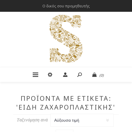
Ο δικός σου προμηθευτής
(0)
ΠΡΟΪΌΝΤΑ ΜΕ ΕΤΙΚΈΤΑ:
'ΕΊΔΗ ΖΑΧΑΡΟΠΛΑΣΤΙΚΉΣ'
Ταξινόμηση ανά