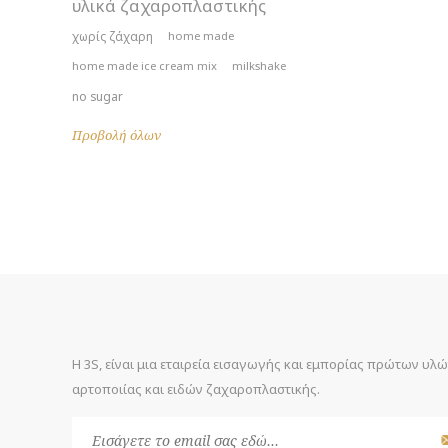
υλικά ζαχαροπλαστικής
χωρίς ζάχαρη
home made
home made ice cream mix
milkshake
no sugar
Προβολή όλων
Η 3S, είναι μια εταιρεία εισαγωγής και εμπορίας πρώτων υλ
αρτοποιίας και ειδών ζαχαροπλαστικής.