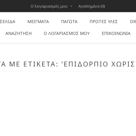
Ο λογαριασμός μου
Αγαπημένα
(0)
 ΣΕΛΊΔΑ
ΜΕΊΓΜΑΤΑ
ΠΑΓΩΤΆ
ΠΡΏΤΕΣ ΎΛΕΣ
DR
ΑΝΑΖΉΤΗΣΗ
Ο ΛΟΓΑΡΙΑΣΜΌΣ ΜΟΥ
ΕΠΙΚΟΙΝΩΝΊΑ
Α ΜΕ ΕΤΙΚΈΤΑ: 'ΕΠΙΔΌΡΠΙΟ ΧΩΡΊΣ