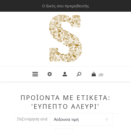
Ο δικός σου προμηθευτής
(0)
ΠΡΟΪΌΝΤΑ ΜΕ ΕΤΙΚΈΤΑ:
'ΕΎΠΕΠΤΟ ΑΛΕΎΡΙ'
Ταξινόμηση ανά