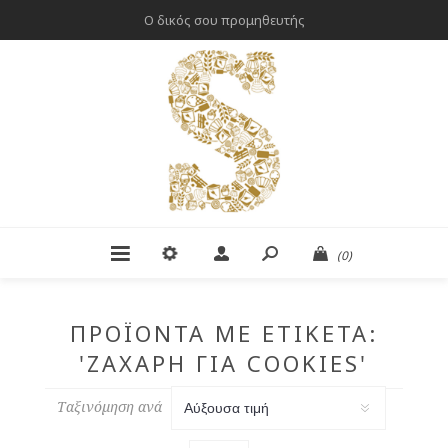
Ο δικός σου προμηθευτής
(0)
ΠΡΟΪΌΝΤΑ ΜΕ ΕΤΙΚΈΤΑ:
'ΖΆΧΑΡΗ ΓΙΑ COOKIES'
Ταξινόμηση ανά