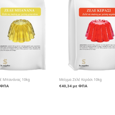
+Καλάθι
+Κα
λέ Μπανάνας 10kg
Μείγμα Ζελέ Κεράσι 10kg
ε ΦΠΑ
€40,34 με ΦΠΑ