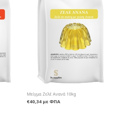
λάθι
+Καλάθι
Μείγμα Ζελέ Ανανά 10kg
€40,34 με ΦΠΑ