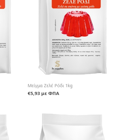
λάθι
+Καλάθι
Μείγμα Ζελέ Ρόδι 1kg
€5,93 με ΦΠΑ