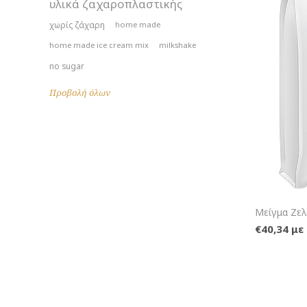
υλικά ζαχαροπλαστικής
χωρίς ζάχαρη
home made
home made ice cream mix
milkshake
no sugar
Προβολή όλων
Μείγμα Ζε
€40,34 μ