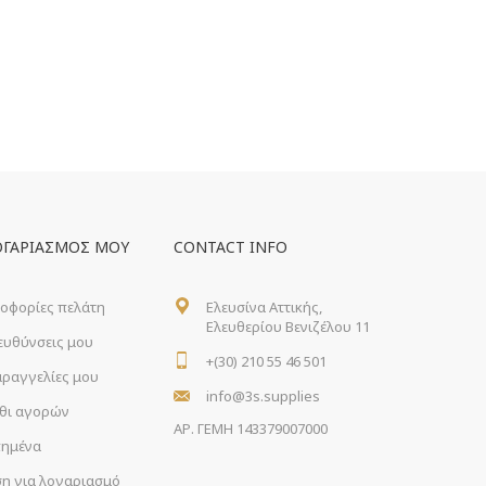
ΟΓΑΡΙΑΣΜΌΣ ΜΟΥ
CONTACT INFO
οφορίες πελάτη
Ελευσίνα Αττικής,
Ελευθερίου Βενιζέλου 11
ιευθύνσεις μου
+(30) 210 55 46 501
αραγγελίες μου
info@3s.supplies
θι αγορών
ΑΡ. ΓΕΜΗ 143379007000
ημένα
ση για λογαριασμό