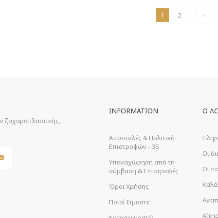
1
2
INFORMATION
Ο Λ
ών ζαχαροπλαστικής,
Αποστολές & Πολιτική
Πληρ
Επιστροφών - 3S
Οι δ
Υπαναχώρηση από τη
Οι π
σύμβαση & Επιστροφές
Καλά
Όροι Χρήσης
Αγαπ
Ποιοί Είμαστε
Αίτη
Κατασκευαστές