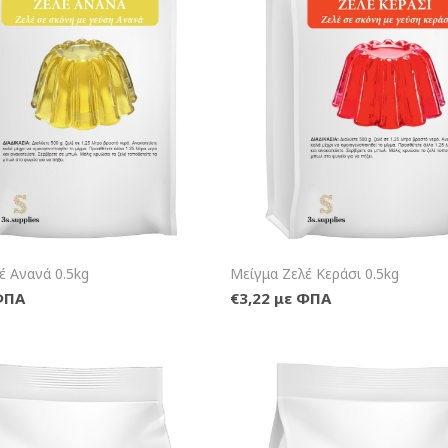
+Καλάθι
+Κα
έ Ανανά 0.5kg
Μείγμα Ζελέ Κεράσι 0.5kg
ΦΠΑ
€3,22 με ΦΠΑ