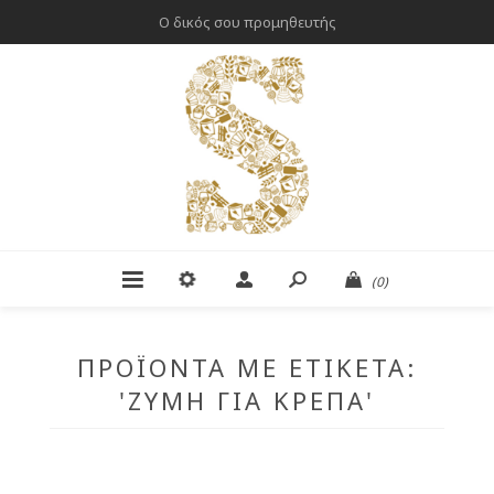
Ο δικός σου προμηθευτής
(0)
ΠΡΟΪΌΝΤΑ ΜΕ ΕΤΙΚΈΤΑ:
'ΖΎΜΗ ΓΙΑ ΚΡΈΠΑ'