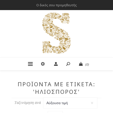
Ο δικός σου προμηθευτής
(0)
ΠΡΟΪΌΝΤΑ ΜΕ ΕΤΙΚΈΤΑ:
'ΗΛΙΌΣΠΟΡΟΣ'
Ταξινόμηση ανά