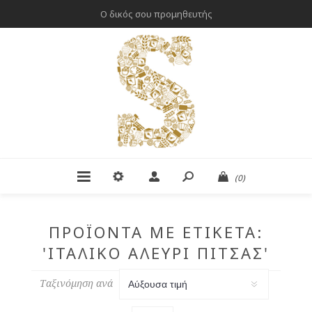
Ο δικός σου προμηθευτής
(0)
ΠΡΟΪΌΝΤΑ ΜΕ ΕΤΙΚΈΤΑ:
'ΙΤΑΛΙΚΌ ΑΛΕΎΡΙ ΠΊΤΣΑΣ'
Ταξινόμηση ανά