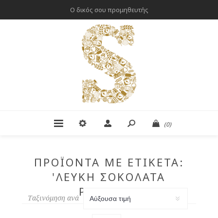
Ο δικός σου προμηθευτής
(0)
ΠΡΟΪΌΝΤΑ ΜΕ ΕΤΙΚΈΤΑ:
'ΛΕΥΚΉ ΣΟΚΟΛΆΤΑ
ΡΌΦΗΜΑ'
Ταξινόμηση ανά