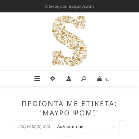
Ο δικός σου προμηθευτής
(0)
ΠΡΟΪΌΝΤΑ ΜΕ ΕΤΙΚΈΤΑ:
'ΜΑΎΡΟ ΨΩΜΊ'
Ταξινόμηση ανά