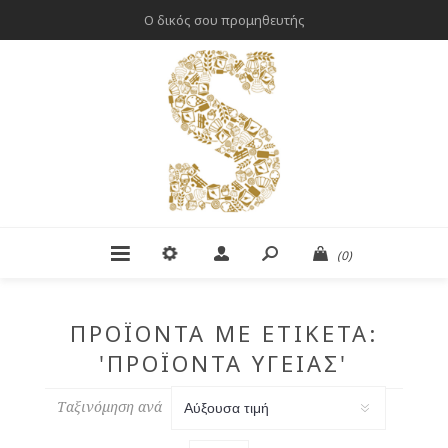
Ο δικός σου προμηθευτής
(0)
ΠΡΟΪΌΝΤΑ ΜΕ ΕΤΙΚΈΤΑ:
'ΠΡΟΪΌΝΤΑ ΥΓΕΊΑΣ'
Ταξινόμηση ανά