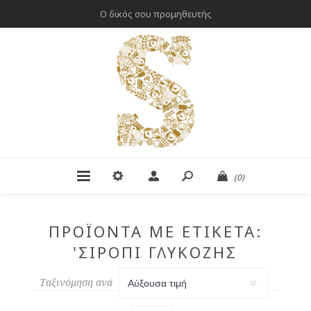
Ο δικός σου προμηθευτής
(0)
ΠΡΟΪΌΝΤΑ ΜΕ ΕΤΙΚΈΤΑ:
'ΣΙΡΌΠΙ ΓΛΥΚΌΖΗΣ
ΣΚΌΝΗ'
Ταξινόμηση ανά