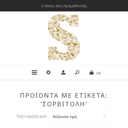
Ο δικός σου προμηθευτής
(0)
ΠΡΟΪΌΝΤΑ ΜΕ ΕΤΙΚΈΤΑ:
'ΣΟΡΒΙΤΌΛΗ'
Ταξινόμηση ανά