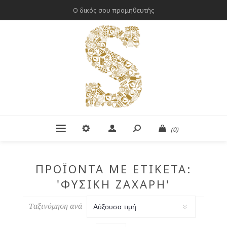
Ο δικός σου προμηθευτής
(0)
ΠΡΟΪΌΝΤΑ ΜΕ ΕΤΙΚΈΤΑ:
'ΦΥΣΙΚΉ ΖΆΧΑΡΗ'
Ταξινόμηση ανά