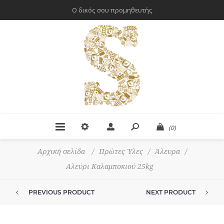
Ο δικός σου προμηθευτής
(0)
Αρχική σελίδα
/
Πρώτες Ύλες
/
Άλευρα
/
Αλεύρι Καλαμποκιού 25kg
PREVIOUS PRODUCT
NEXT PRODUCT