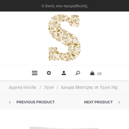
Ο δικός σου προμηθευτής
(0)
Αρχική σελίδα
/
Υγρό
/
Άρωμα Μαστίχας σε Υγρό 5kg
PREVIOUS PRODUCT
NEXT PRODUCT