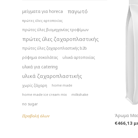
παγωτό
μείγματα για horeca
πρώτες ύλες αρτοποιίας
πρώτες ύλες βιομηχανίας τροφίμων
πρώτες ύλες ζαχαροπλαστικής
πρώτες ύλες ζαχαροπλαστικής b2b
ρόφημα σοκολάτας
υλικά αρτοποιίας
υλικά για catering
υλικά ζαχαροπλαστικής
χωρίς ζάχαρη
home made
home made ice cream mix
milkshake
no sugar
Άρωμα Μασ
Προβολή όλων
€466,13 