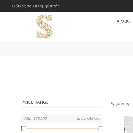
Ο δικός σου προμηθευτής
ΑΡΧΙΚΉ
PRICE RANGE
Εμφάνιση
Min:
€364,00
Max:
€467,00