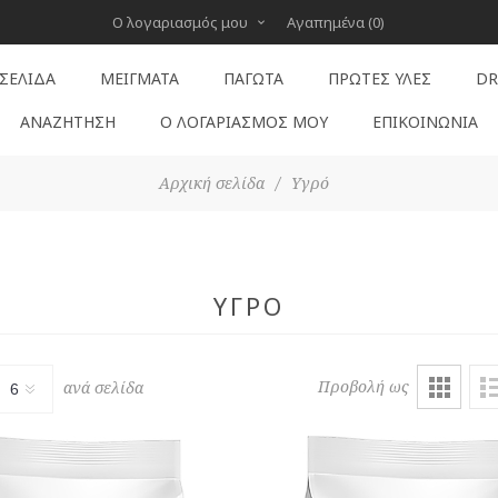
Ο λογαριασμός μου
Αγαπημένα
(0)
 ΣΕΛΊΔΑ
ΜΕΊΓΜΑΤΑ
ΠΑΓΩΤΆ
ΠΡΏΤΕΣ ΎΛΕΣ
DR
ΑΝΑΖΉΤΗΣΗ
Ο ΛΟΓΑΡΙΑΣΜΌΣ ΜΟΥ
ΕΠΙΚΟΙΝΩΝΊΑ
Αρχική σελίδα
/
Υγρό
ΥΓΡΌ
Προβολή ως
ανά σελίδα