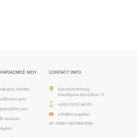
ΟΓΑΡΙΑΣΜΌΣ ΜΟΥ
CONTACT INFO
οφορίες πελάτη
Ελευσίνα Αττικής,
Ελευθερίου Βενιζέλου 11
ιευθύνσεις μου
+(30) 210 55 46 501
αραγγελίες μου
info@3s.supplies
θι αγορών
ΑΡ. ΓΕΜΗ 143379007000
ημένα