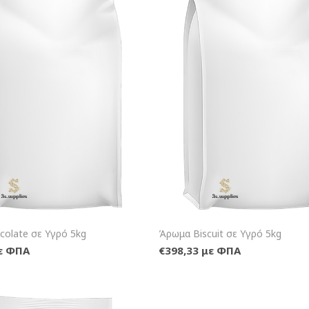
+Καλάθι
+Κα
olate σε Υγρό 5kg
Άρωμα Biscuit σε Υγρό 5kg
με ΦΠΑ
€398,33 με ΦΠΑ