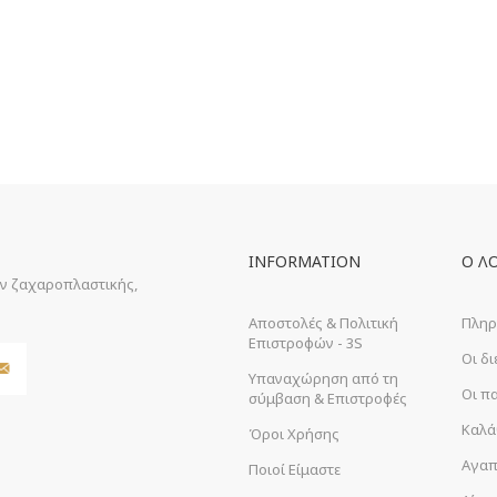
INFORMATION
Ο Λ
ών ζαχαροπλαστικής,
Αποστολές & Πολιτική
Πληρ
Επιστροφών - 3S
Οι δ
Υπαναχώρηση από τη
Οι π
σύμβαση & Επιστροφές
Καλά
Όροι Χρήσης
Αγαπ
Ποιοί Είμαστε