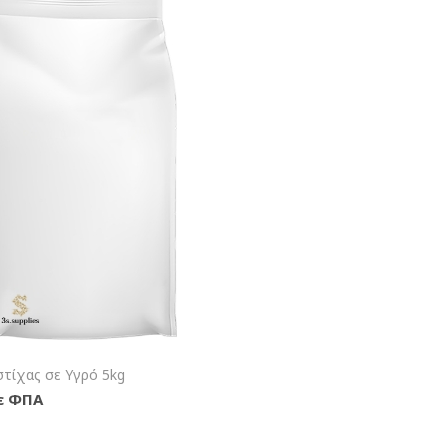
+Καλάθι
τίχας σε Υγρό 5kg
με ΦΠΑ