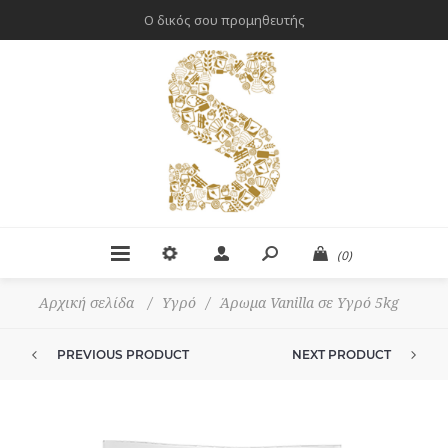
Ο δικός σου προμηθευτής
(0)
Αρχική σελίδα
/
Υγρό
/
Άρωμα Vanilla σε Υγρό 5kg
PREVIOUS PRODUCT
NEXT PRODUCT