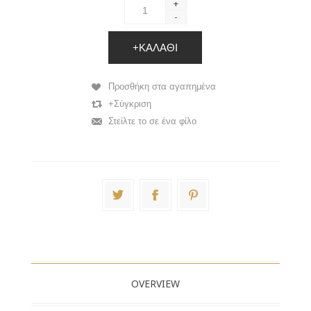
+
-
+ΚΑΛΆΘΙ
Προσθήκη στα αγαπημένα
+Σύγκριση
Στείλτε το σε ένα φίλο
OVERVIEW